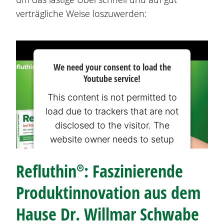
verträgliche Weise loszuwerden:
We need your consent to load the
Youtube service!
This content is not permitted to
load due to trackers that are not
disclosed to the visitor. The
website owner needs to setup
the site with their CMP to add
Refluthin®
: Faszinierende
this content to the list of
technologies used.
Produktinnovation aus dem
Powered by
Usercentrics Consent
Hause Dr. Willmar Schwabe
Management Platform