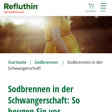
D
i
Jetzt kaufen
Menü
r
e
k
t
z
u
m
I
Startseite
Sodbrennen
Sodbrennen
in der
n
Schwangerschaft
h
a
l
Sodbrennen
in der
t
Schwangerschaft: So
beugen Sie vor