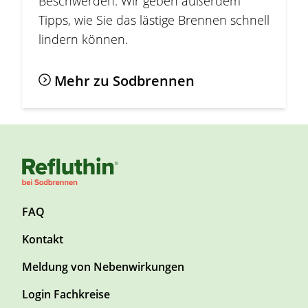
Beschwerden. Wir geben außerdem
Tipps, wie Sie das lästige Brennen schnell
lindern können.
Mehr zu
Sodbrennen
F
FAQ
o
Kontakt
o
t
Meldung von Nebenwirkungen
e
r
F
Login Fachkreise