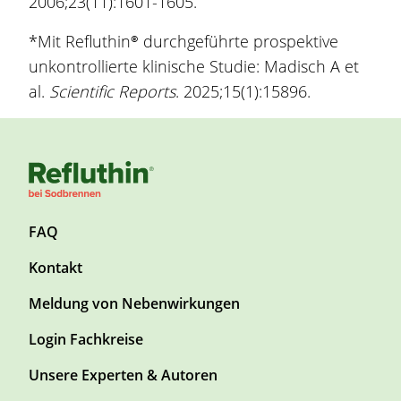
2006;23(11):1601-1605.
*Mit
Refluthin®
durchgeführte prospektive
unkontrollierte klinische Studie: Madisch A et
al.
Scientific Reports
. 2025;15(1):15896.
F
FAQ
o
Kontakt
o
t
Meldung von Nebenwirkungen
e
r
F
Login Fachkreise
T
o
Unsere Experten & Autoren
o
o