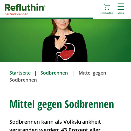
D
i
Jetzt kaufen
Menü
r
e
k
t
z
u
m
I
Startseite
Sodbrennen
Mittel gegen
n
Sodbrennen
h
a
l
Mittel gegen
Sodbrennen
t
Sodbrennen
kann als Volkskrankheit
verstanden werden: 43 Prozent aller